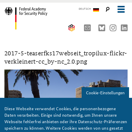
DEUTSCH
The Federal Academy
2017-5-teaserfks17webseit_tropilux-flickr-
Seminars, Conferences and Events
Advisory Board
verkleinert-cc_by-nc_2.0.png
Working Papers
Organisation
Security Policy Course for Senior Officials
The Association of Friends
Core Course on Security Policy
Cookie-Einstellungen
Partners
German Forum on Security Policy
Young Leaders in Security Policy
Public Events
Diese Webseite verwendet Cookies, die personenbezogene
Daten verarbeiten. Einige sind notwendig, um Ihnen unsere
Directions
Further Events
Webseite fehlerfrei anbieten oder ihre Datenschutz-Präferenzen
speichern zu können. Weitere Cookies werden von uns gesetzt