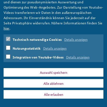
und dienen zur pseudonymisierten Auswertung und
Optimierung des Web-Angebotes. Zur Darstellung von Youtube-
Der Jemen ist einer der zahlreichen Konflikte im Nahen und
Videos transferieren wir Daten in den außereuropäischen
Mittleren Osten
Adressraum. Ihr Einverständnis können Sie jederzeit auf der
Foto: tropilux/flickr/verkleinert/CC BY-NC 2.0
Seite Privatsphäre widerrufen. Nähere Informationen finden Sie
hier
.
Technisch notwendige Cookies
Details anzeigen
DATA PRIVACY
IMPRINT
Nutzungsstatistik
Details anzeigen
Integration von Youtube-Videos
Details anzeigen
2017-5-teaserfks17webseit_tropilux-flickr-verkleinert-cc_by-nc_2.0.png
Print
Auswahl speichern
Alle ablehnen
Alle erlauben