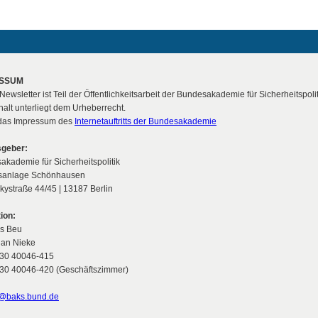
ESSUM
Newsletter ist Teil der Öffentlichkeitsarbeit der Bundesakademie für Sicherheitspolit
halt unterliegt dem Urheberrecht.
t das Impressum des
Internetauftritts der Bundesakademie
geber:
kademie für Sicherheitspolitik
sanlage Schönhausen
kystraße 44/45 | 13187 Berlin
ion:
s Beu
ian Nieke
)30 40046-415
)30 40046-420 (Geschäftszimmer)
@baks.bund.de