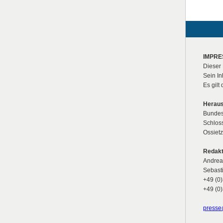
IMPR
Dieser 
Sein In
Es gil
Heraus
Bundesa
Schlos
Ossietz
Redakt
Andrea
Sebast
+49 (0
+49 (0
presse