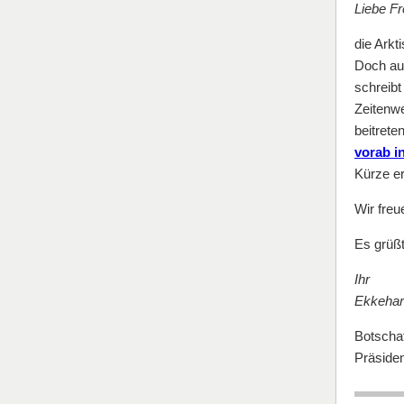
Liebe F
die Arkt
Doch auc
schreibt
Zeitenw
beitrete
vorab i
Kürze e
Wir freu
Es grüßt
Ihr
Ekkehar
Botschaf
Präsiden