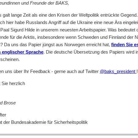
reundinnen und Freunde der BAKS,
is galt lange Zeit als eine den Krisen der Weltpolitik entrückte Gegend.
h hier habe Russlands Angriff auf die Ukraine eine neue Ära eingelei
 Paal Sigurd Hilde in unserem neuesten Arbeitspapier. Was bedeutet 
ende für die Arktis, insbesondere wenn Schweden und Finnland der
n? Da uns das Papier jüngst aus Norwegen erreicht hat,
finden Sie e
n englischer Sprache
. Die deutsche Übersetzung des Papiers wird i
rscheinen.
en uns über Ihr Feedback - gerne auch auf Twitter
@baks_president
!
 Sie herzlich
d Brose
ter
t der Bundesakademie für Sicherheitspolitik