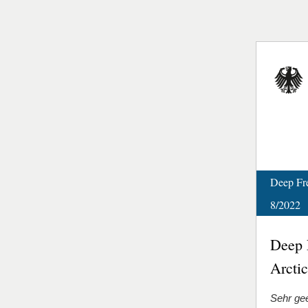
Deep Fre
8/2022
Deep F
Arctic
Sehr ge