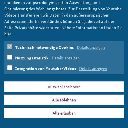
Konferenz vom 19. bis 21. Oktober statt. Bewerbungsfrist ist der
sowie auf wirtschaftliche Resilienz setzt. Foto: DoW photo by
den heutigen Strukturen und möglichen Zukünften. Foto:
sicherheitspolitische Kommunikation junge Menschen via Social
Neuausrichtung deutscher Entwicklungspolitik in einer Zeit
und dienen zur pseudonymisierten Auswertung und
31. August.
U.S. Navy Petty Officer 1st Class Alexander Kubitza
Pixabay/musik4life
Media erreichen kann. Grafik: BAKS
globaler Umbrüche und gekürzter Haushaltsmittel. Foto: BAKS
Optimierung des Web-Angebotes. Zur Darstellung von Youtube-
Anfahrt
Deutsches Forum Sicherheitspolitik
Newsletter-Archiv
WEITERE BEITRÄGE
Videos transferieren wir Daten in den außereuropäischen
Adressraum. Ihr Einverständnis können Sie jederzeit auf der
Freundeskreis
Arbeitskreis "Junge Sicherheitspolitiker"
Seite Privatsphäre widerrufen. Nähere Informationen finden Sie
Das Sicherheitspolitische Gespräch an der BAKS
hier
.
Studierendenkonferenz Sicherheitspolitik gestalten
PRESSE
DATENSCHUTZ
IMPRESSUM
FAQ
Technisch notwendige Cookies
Details anzeigen
Nutzungsstatistik
Details anzeigen
Integration von Youtube-Videos
Details anzeigen
Auswahl speichern
Alle ablehnen
Alle erlauben